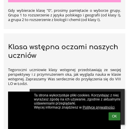
Gdy wybieracie klasę "0", prosimy pamiętacie o wyborze grupy.
Grupa 1 to rozszerzenie z języka polskiego i geografii (od klasy I),
a grupa 2 to rozszerzenie z biologii i chemii (od klasy I).
Klasa wstępna oczami naszych
uczniów
Tegoroczni uczniowie klasy wstępnej przedstawiają ze swojej
perspektywy i z przymrużeniem oka, jak wygląda nauka w klasie
wstępnej. Zapraszamy Was serdecznie do przyłączenia się do VIII
LO w Łodzi.
Ta strona wykorzystuje pliki cookies. Korzystając z niej 
wyrażasz zgodę na ich używanie, zgodnie z aktualnymi 
ustawieniami przeglądarki.

Więcej informacji znajdziesz w 
Polityce prywatności
.
OK