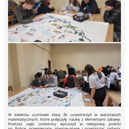
W kwietniu uczniowie klasy 3b uczestniczyli w warsztatach
matematycznych, które połączyły naukę z elementami zabawy.
Podczas zajęć uczestnicy wyruszyli w nietypową podróż
po Polsce, przemierzając planszę–mapę i rozwiązując zadania,