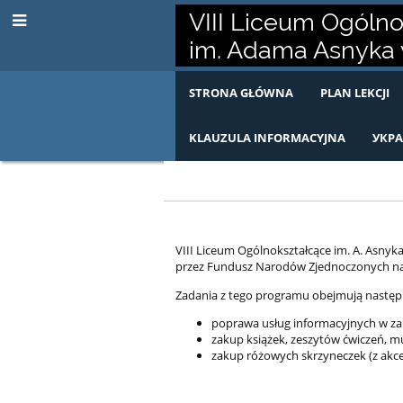
VIII Liceum Ogóln
im. Adama Asnyka 
STRONA GŁÓWNA
PLAN LEKCJI
KLAUZULA INFORMACYJNA
УКРА
VIII Liceum Ogólnokształcące im. A. Asny
Unicef
przez Fundusz Narodów Zjednoczonych na 
Zadania z tego programu obejmują następu
poprawa usług informacyjnych w z
zakup książek, zeszytów ćwiczeń, 
zakup różowych skrzyneczek (z akc