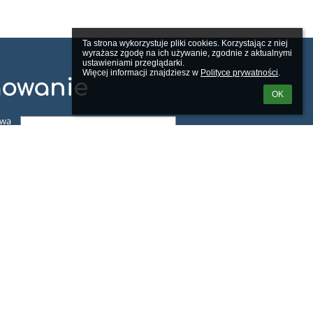
Ta strona wykorzystuje pliki cookies. Korzystając z niej 
wyrażasz zgodę na ich używanie, zgodnie z aktualnymi 
ustawieniami przeglądarki.

Więcej informacji znajdziesz w 
Polityce prywatności
.
owanie
OK
zwa
ka:
ło:
m loginu lub hasła