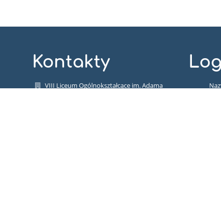
Kontakty
Log
VIII Liceum Ogólnokształcące im. Adama
Na
Asnyka
użytkowni
osemka@8lolodz.eu
Has
42 678 65 22
ul. Pomorska 105, 90-225 Łódź
Poland
Zapomniałe
iod.lo8@cuwo.lodz.pl