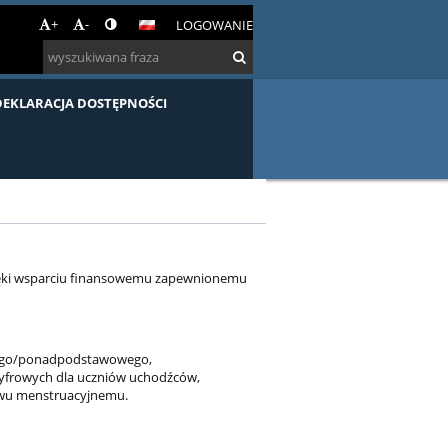
+
-
LOGOWANIE
DEKLARACJA DOSTĘPNOŚCI
dzięki wsparciu finansowemu zapewnionemu
owego/ponadpodstawowego,
cyfrowych dla uczniów uchodźców,
stwu menstruacyjnemu.