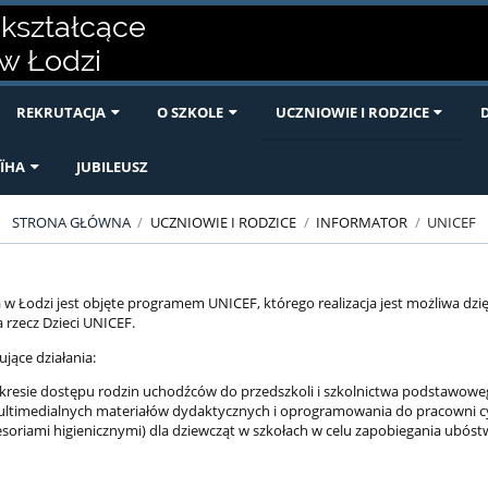
okształcące
w Łodzi
REKRUTACJA
O SZKOLE
UCZNIOWIE I RODZICE
ЇНА
JUBILEUSZ
STRONA GŁÓWNA
/
UCZNIOWIE I RODZICE
/
INFORMATOR
/
UNICEF
ka w Łodzi jest objęte programem UNICEF, którego realizacja jest możliwa 
rzecz Dzieci UNICEF.
jące działania:
akresie dostępu rodzin uchodźców do przedszkoli i szkolnictwa podstaw
multimedialnych materiałów dydaktycznych i oprogramowania do pracowni 
esoriami higienicznymi) dla dziewcząt w szkołach w celu zapobiegania ubó