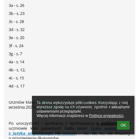
3a - s. 26
3b - s. 23
3c - s. 28
3d - s. 32
3e - s. 20
3f - s. 24
3g - s. 7
4a - s. 14
4b - s. 12,
4c - s. 15
4d - s. 17
Uczniów klasy
wstępnej oraz klas 1a, 1b, 1c, 1d
zapraszamy 1
Ta strona wykorzystuje pliki cookies. Korzystając z niej 
września 2025 r.
o godzinie 10.00
do sali gimnastycznej.
wyrażasz zgodę na ich używanie, zgodnie z aktualnymi 
ustawieniami przeglądarki.

Więcej informacji znajdziesz w 
Polityce prywatności
.
Po uroczystości i spotkaniu z wychowawcą
o godzinie 11.00
OK
uczniowie klas pierwszych będą
pisać
testy poziomujące
z języka angielskiego (45 minut)
– 1a, 1b, 1c, 1d.
Prosimy
o przyniesienie długopisów.