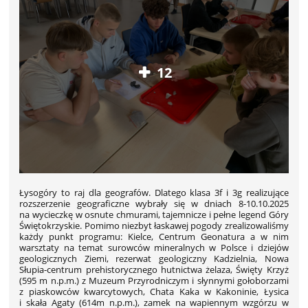
12
Łysogóry to raj dla geografów. Dlatego klasa 3f i 3g realizujące
rozszerzenie geograficzne wybrały się w dniach 8-10.10.2025
na wycieczkę w osnute chmurami, tajemnicze i pełne legend Góry
Świętokrzyskie. Pomimo niezbyt łaskawej pogody zrealizowaliśmy
każdy punkt programu: Kielce, Centrum Geonatura a w nim
warsztaty na temat surowców mineralnych w Polsce i dziejów
geologicznych Ziemi, rezerwat geologiczny Kadzielnia, Nowa
Słupia-centrum prehistorycznego hutnictwa żelaza, Święty Krzyż
(595 m n.p.m.) z Muzeum Przyrodniczym i słynnymi gołoborzami
z piaskowców kwarcytowych, Chata Kaka w Kakoninie, Łysica
i skała Agaty (614m n.p.m.), zamek na wapiennym wzgórzu w