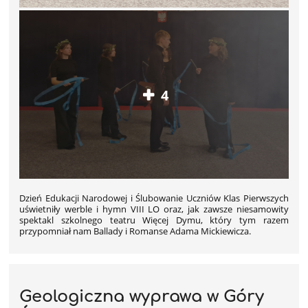
4
Dzień Edukacji Narodowej i Ślubowanie Uczniów Klas Pierwszych
uświetniły werble i hymn VIII LO oraz, jak zawsze niesamowity
spektakl szkolnego teatru Więcej Dymu, który tym razem
przypomniał nam Ballady i Romanse Adama Mickiewicza.
Geologiczna wyprawa w Góry