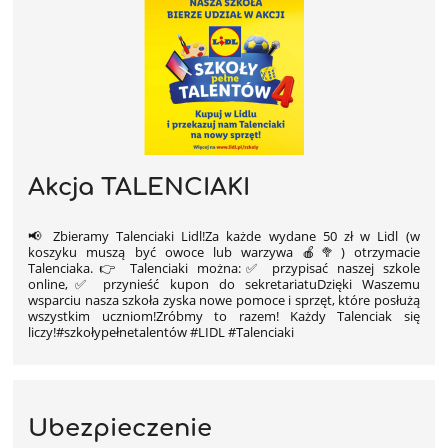
Akcja TALENCIAKI
📢 Zbieramy Talenciaki Lidl!Za każde wydane 50 zł w Lidl (w
koszyku muszą być owoce lub warzywa 🍎🥦) otrzymacie
Talenciaka.👉 Talenciaki można:✅ przypisać naszej szkole
online,✅ przynieść kupon do sekretariatuDzięki Waszemu
wsparciu nasza szkoła zyska nowe pomoce i sprzęt, które posłużą
wszystkim uczniom!Zróbmy to razem! Każdy Talenciak się
liczy!#szkołypełnetalentów #LIDL #Talenciaki
Ubezpieczenie