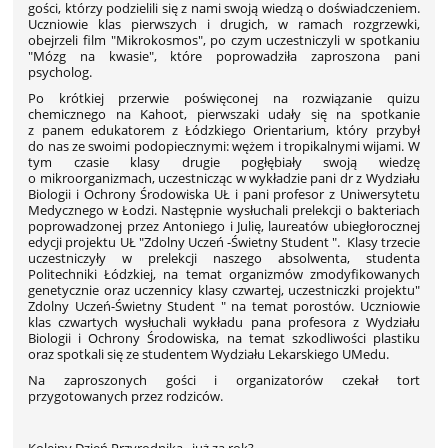
gości, którzy podzielili się z nami swoją wiedzą o doświadczeniem.
Uczniowie klas pierwszych i drugich, w ramach rozgrzewki,
obejrzeli film "Mikrokosmos", po czym uczestniczyli w spotkaniu
"Mózg na kwasie", które poprowadziła zaproszona pani
psycholog.
Po krótkiej przerwie poświęconej na rozwiązanie quizu
chemicznego na Kahoot, pierwszaki udały się na spotkanie
z panem edukatorem z Łódzkiego Orientarium, który przybył
do nas ze swoimi podopiecznymi: wężem i tropikalnymi wijami. W
tym czasie klasy drugie pogłębiały swoją wiedzę
o mikroorganizmach, uczestnicząc w wykładzie pani dr z Wydziału
Biologii i Ochrony Środowiska UŁ i pani profesor z Uniwersytetu
Medycznego w Łodzi. Następnie wysłuchali prelekcji o bakteriach
poprowadzonej przez Antoniego i Julię, laureatów ubiegłorocznej
edycji projektu UŁ "Zdolny Uczeń -Świetny Student ". Klasy trzecie
uczestniczyły w prelekcji naszego absolwenta, studenta
Politechniki Łódzkiej, na temat organizmów zmodyfikowanych
genetycznie oraz uczennicy klasy czwartej, uczestniczki projektu"
Zdolny Uczeń-Świetny Student " na temat porostów. Uczniowie
klas czwartych wysłuchali wykładu pana profesora z Wydziału
Biologii i Ochrony Środowiska, na temat szkodliwości plastiku
oraz spotkali się ze studentem Wydziału Lekarskiego UMedu.
Na zaproszonych gości i organizatorów czekał tort
przygotowanych przez rodziców.