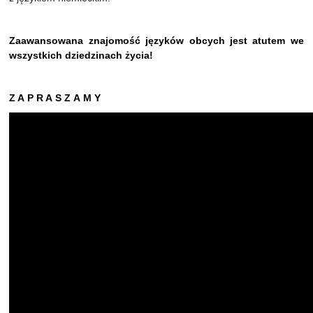
Zaawansowana znajomość języków obcych jest atutem we
wszystkich dziedzinach życia!
Z A P R A S Z A M Y