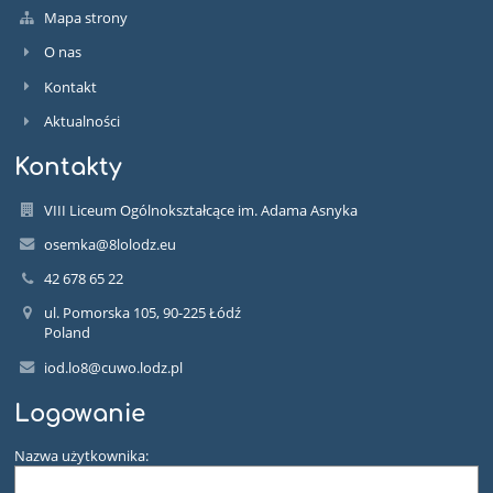
Mapa strony
O nas
Kontakt
Aktualności
Kontakty
VIII Liceum Ogólnokształcące im. Adama Asnyka
osemka@8lolodz.eu
42 678 65 22
ul. Pomorska 105, 90-225 Łódź
Poland
iod.lo8@cuwo.lodz.pl
Logowanie
Nazwa użytkownika: