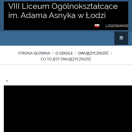
VIII Liceum Ogólnokształcące
im. Adama Asnyka w Łodzi
LOGOWANIE
STRONA GŁÓWNA
/
O SZKOLE
/
DWUJĘZYCZNOŚĆ
/
CO TO JEST DWUJĘZYCZNOŚĆ
Co
to
jest
dwujęzyczność