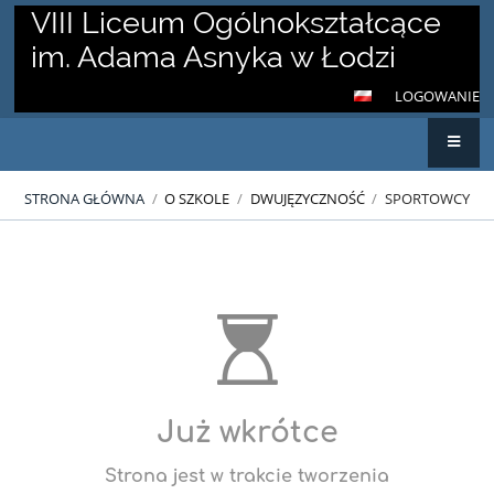
VIII Liceum Ogólnokształcące
im. Adama Asnyka w Łodzi
LOGOWANIE
STRONA GŁÓWNA
/
O SZKOLE
/
DWUJĘZYCZNOŚĆ
/
SPORTOWCY
Sportowcy
Już wkrótce
Strona jest w trakcie tworzenia