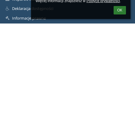
Więcej informacji znajdziesz w 
Polityce prywatności
.
Deklaracja dostępności
OK
Informacje prawne
Polityka prywatności
Metryczka
Mapa strony
O nas
Kontakt
Aktualności
Kontakty
VIII Liceum Ogólnokształcące im. Adama Asnyka
osemka@8lolodz.eu
42 678 65 22
ul. Pomorska 105, 90-225 Łódź
Poland