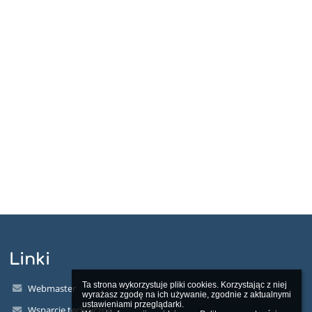
Linki
Ta strona wykorzystuje pliki cookies. Korzystając z niej 
Webmaster
wyrażasz zgodę na ich używanie, zgodnie z aktualnymi 
ustawieniami przeglądarki.

Wsparcie techniczne