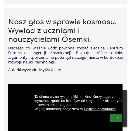
Nasz głos w sprawie kosmosu.
Wywiad z uczniami i
nauczycielami Ósemki.
Dlaczego to właśnie Łódź powinna zostać siedzibą Centrum
Europejskiej Agencji Kosmicznej? Poznajcie różne opinie,
argumenty i spojrzenia na potencjał naszego miasta w kontekście
rozwoju nauki i technologii.
Autorki wywiadu: MyKsiążkary
Ta strona wykorzystuje pliki cookies. Korzystając z niej 
wyrażasz zgodę na ich używanie, zgodnie z aktualnymi 
ustawieniami przeglądarki.

Więcej informacji znajdziesz w 
Polityce prywatności
.
OK