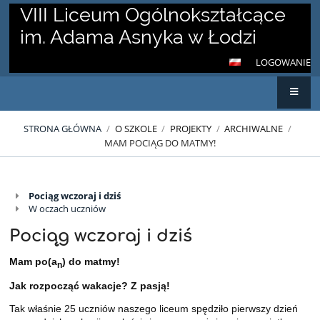
VIII Liceum Ogólnokształcące
im. Adama Asnyka w Łodzi
LOGOWANIE
STRONA GŁÓWNA
/
O SZKOLE
/
PROJEKTY
/
ARCHIWALNE
/
MAM POCIĄG DO MATMY!
Pociąg wczoraj i dziś
Mam
W oczach uczniów
pociąg
Pociąg wczoraj i dziś
do
Mam po(a
) do matmy!
n
matmy!
Jak rozpocząć wakacje? Z pasją!
Tak właśnie 25 uczniów naszego liceum spędziło pierwszy dzień