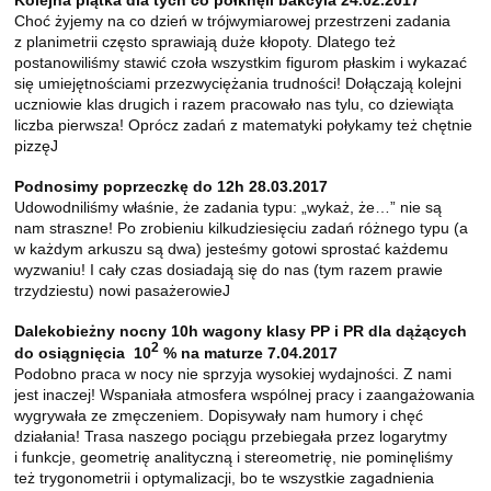
Choć żyjemy na co dzień w trójwymiarowej przestrzeni zadania
z planimetrii często sprawiają duże kłopoty. Dlatego też
postanowiliśmy stawić czoła wszystkim figurom płaskim i wykazać
się umiejętnościami przezwyciężania trudności! Dołączają kolejni
uczniowie klas drugich i razem pracowało nas tylu, co dziewiąta
liczba pierwsza! Oprócz zadań z matematyki połykamy też chętnie
pizzęJ
Podnosimy poprzeczkę do 12h 28.03.2017
Udowodniliśmy właśnie, że zadania typu: „wykaż, że…” nie są
nam straszne! Po zrobieniu kilkudziesięciu zadań różnego typu (a
w każdym arkuszu są dwa) jesteśmy gotowi sprostać każdemu
wyzwaniu! I cały czas dosiadają się do nas (tym razem prawie
trzydziestu) nowi pasażerowieJ
Dalekobieżny nocny 10h wagony klasy PP i PR dla dążących
2
do osiągnięcia 10
% na maturze 7.04.2017
Podobno praca w nocy nie sprzyja wysokiej wydajności. Z nami
jest inaczej! Wspaniała atmosfera wspólnej pracy i zaangażowania
wygrywała ze zmęczeniem. Dopisywały nam humory i chęć
działania! Trasa naszego pociągu przebiegała przez logarytmy
i funkcje, geometrię analityczną i stereometrię, nie pominęliśmy
też trygonometrii i optymalizacji, bo te wszystkie zagadnienia