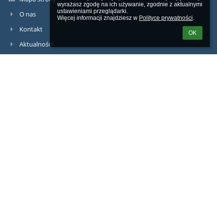
wyrażasz zgodę na ich używanie, zgodnie z aktualnymi 
ustawieniami przeglądarki.

O nas
Więcej informacji znajdziesz w 
Polityce prywatności
.
Kontakt
OK
Aktualności
Kontakty
VIII Liceum Ogólnokształcące im. Adama Asnyka
osemka@8lolodz.eu
42 678 65 22
ul. Pomorska 105, 90-225 Łódź
Poland
iod.lo8@cuwo.lodz.pl
Logowanie
Nazwa użytkownika: