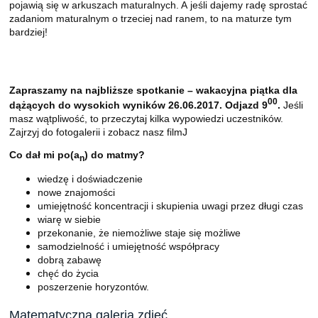
pojawią się w arkuszach maturalnych. A jeśli dajemy radę sprostać
zadaniom maturalnym o trzeciej nad ranem, to na maturze tym
bardziej!
Zapraszamy na najbliższe spotkanie – wakacyjna piątka dla
00
dążących do wysokich wyników 26.06.2017. Odjazd 9
.
Jeśli
masz wątpliwość, to przeczytaj kilka wypowiedzi uczestników.
Zajrzyj do fotogalerii i zobacz nasz filmJ
Co dał mi po(a
) do matmy?
n
wiedzę i doświadczenie
nowe znajomości
umiejętność koncentracji i skupienia uwagi przez długi czas
wiarę w siebie
przekonanie, że niemożliwe staje się możliwe
samodzielność i umiejętność współpracy
dobrą zabawę
chęć do życia
poszerzenie horyzontów.
Matematyczna galeria zdjęć