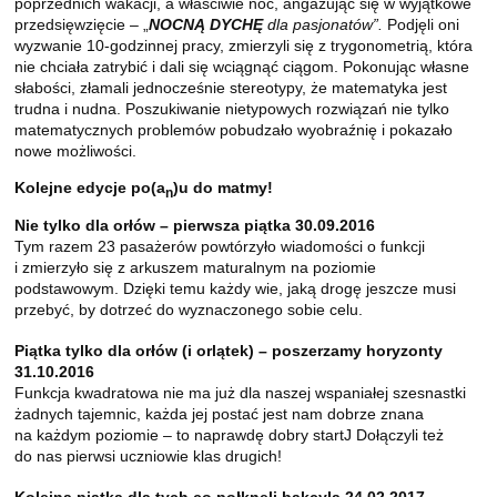
poprzednich wakacji, a właściwie noc, angażując się w wyjątkowe
przedsięwzięcie – „
NOCNĄ DYCHĘ
dla pasjonatów”.
Podjęli oni
wyzwanie 10-godzinnej pracy, zmierzyli się z trygonometrią, która
nie chciała zatrybić i dali się wciągnąć ciągom. Pokonując własne
słabości, złamali jednocześnie stereotypy, że matematyka jest
trudna i nudna. Poszukiwanie nietypowych rozwiązań nie tylko
matematycznych problemów pobudzało wyobraźnię i pokazało
nowe możliwości.
Kolejne edycje po(a
)u do matmy!
n
Nie tylko dla orłów – pierwsza piątka 30.09.2016
Tym razem 23 pasażerów powtórzyło wiadomości o funkcji
i zmierzyło się z arkuszem maturalnym na poziomie
podstawowym. Dzięki temu każdy wie, jaką drogę jeszcze musi
przebyć, by dotrzeć do wyznaczonego sobie celu.
Piątka tylko dla orłów (i orlątek) – poszerzamy horyzonty
31.10.2016
Funkcja kwadratowa nie ma już dla naszej wspaniałej szesnastki
żadnych tajemnic, każda jej postać jest nam dobrze znana
na każdym poziomie – to naprawdę dobry startJ Dołączyli też
do nas pierwsi uczniowie klas drugich!
Kolejna piątka dla tych co połknęli bakcyla 24.02.2017